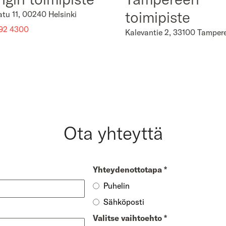
toimipiste
atu 11, 00240 Helsinki
92 4300
Kalevantie 2, 33100 Tamper
Ota yhteyttä
Yhteydenottotapa
*
Puhelin
Sähköposti
Valitse vaihtoehto
*