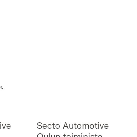
r.
ive
Secto Automotive
Oulun toimipiste