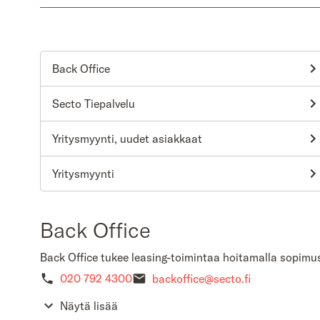
Back Office
Secto Tiepalvelu
Yritysmyynti, uudet asiakkaat
Yritysmyynti
Back Office
Back Office tukee leasing-toimintaa hoitamalla sopimus
020 792 4300
backoffice@secto.fi
Näytä lisää