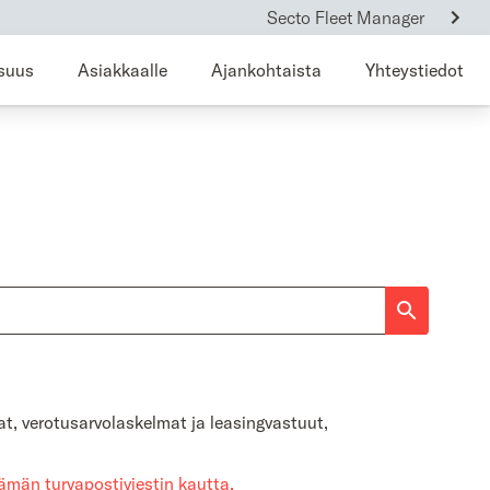
Secto Fleet Manager
isuus
Asiakkaalle
Ajankohtaista
Yhteystiedot
t, verotusarvolaskelmat ja leasingvastuut,
tämän
turvapostiviestin kautta.