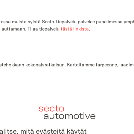
essa muista syistä Secto Tiepalvelu palvelee puhelimessa ympär
e auttamaan. Tilaa tiepalvelu
tästä linkistä
.
stehokkaan kokonaisratkaisun. Kartoitamme tarpeenne, laadim
assuhteen aikana
alitse, mitä evästeitä käytät