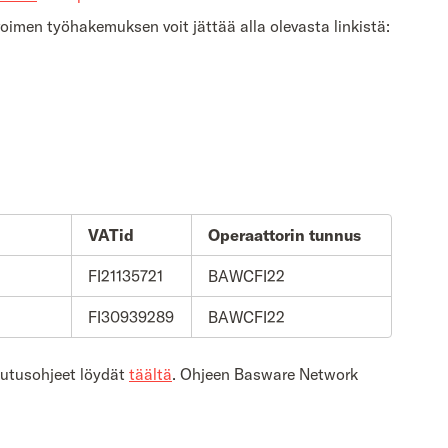
voimen työhakemuksen voit jättää alla olevasta linkistä:
VATid
Operaattorin tunnus
FI21135721
BAWCFI22
FI30939289
BAWCFI22
kutusohjeet löydät
täältä
. Ohjeen Basware Network