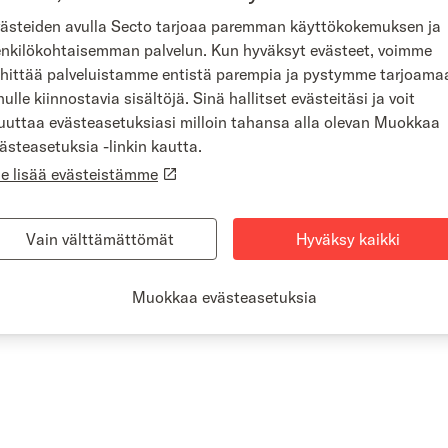
ästeiden avulla Secto tarjoaa paremman käyttökokemuksen ja
nkilökohtaisemman palvelun. Kun hyväksyt evästeet, voimme
hittää palveluistamme entistä parempia ja pystymme tarjoama
nulle kiinnostavia sisältöjä. Sinä hallitset evästeitäsi ja voit
et, rengasasiat sekä ajoneuvojen tekniset kysymykset.
uttaa evästeasetuksiasi milloin tahansa alla olevan Muokkaa
ästeasetuksia -linkin kautta.
e lisää evästeistämme
Vain välttämättömät
Hyväksy kaikki
a.
Muokkaa evästeasetuksia