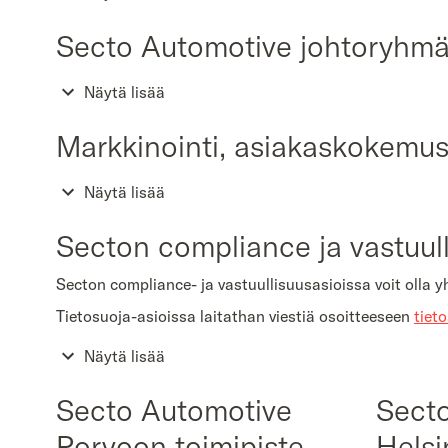
Secto Automotive johtoryhm
Näytä lisää
Markkinointi, asiakaskokemus
Näytä lisää
Secton compliance ja vastuul
Secton compliance- ja vastuullisuusasioissa voit olla y
Tietosuoja-asioissa laitathan viestiä osoitteeseen
tiet
Näytä lisää
Secto Automotive
Sect
Porvoon toimipiste
Helsi