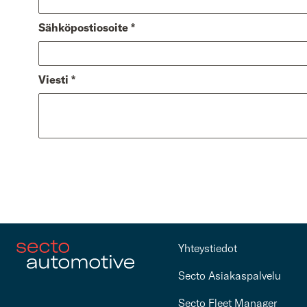
Sähköpostiosoite
*
Viesti
*
Yhteystiedot
Secto Asiakaspalvelu
Secto Fleet Manager