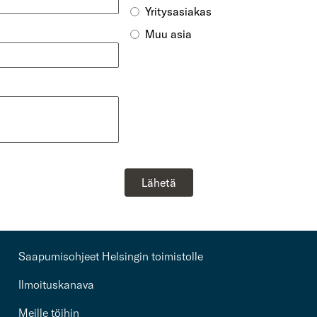
Yritysasiakas
Muu asia
Lähetä
Saapumisohjeet Helsingin toimistolle
Ilmoituskanava
Meille töihin