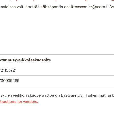
ä asioissa voit lähettää sähköpostia osoitteeseen hr@secto.fi A
tunnus/verkkolaskuosoite
21135721
730939289
laskujen verkkolaskuoperaattori on Basware Oyj. Tarkemmat las
structions for vendors.