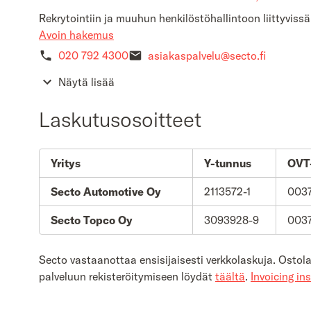
Rekrytointiin ja muuhun henkilöstöhallintoon liittyviss
Avoin hakemus
020 792 4300
asiakaspalvelu@secto.fi
Näytä lisää
Laskutusosoitteet
Yritys
Y-tunnus
OVT-
Secto Automotive Oy
2113572-1
0037
Secto Topco Oy
3093928-9
003
Secto vastaanottaa ensisijaisesti verkkolaskuja. Osto
palveluun rekisteröitymiseen löydät
täältä
.
Invoicing in