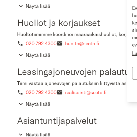
Näytä lisää
Ev
he
Huollot ja korjaukset
ke
si
Huoltotiimimme koordinoi määräaikaishuollot, korjauks
mu
020 792 4300
huolto@secto.fi
ev
Lu
Näytä lisää
Leasingajoneuvojen palautus
Tiimi vastaa ajoneuvojen palautuksiin liittyvistä asioist
020 792 4300
realisointi@secto.fi
Näytä lisää
Asiantuntijapalvelut
Näytä lisää