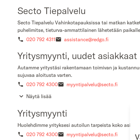
Secto Tiepalvelu
Secto Tiepalvelu Vahinkotapauksissa tai matkan katket
puhelimitse, tieturva-ammattilainen lähetetään paikall
020 792 4311
assistance@redgo.fi
Yritysmyynti, uudet asiakkaat
Autamme yritystäsi rakentamaan toimivan ja kustannu
sujuvaa aloitusta varten.
020 792 4300
myyntipalvelu@secto.fi
Näytä lisää
Yritysmyynti
Huolehdimme yrityksesi autoilun tarpeista koko asiak
020 792 4300
myyntipalvelu@secto.fi
V