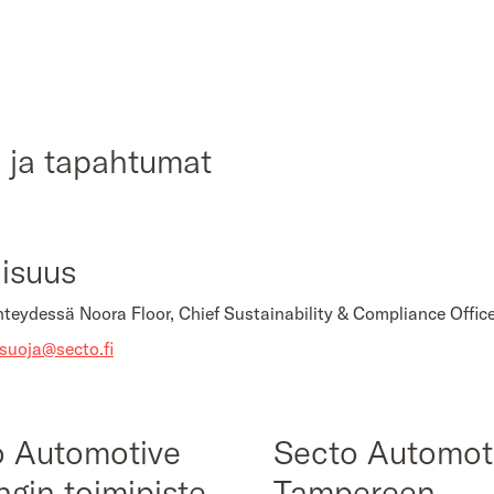
ä
 ja tapahtumat
lisuus
hteydessä Noora Floor, Chief Sustainability & Compliance Office
osuoja@secto.fi
o Automotive
Secto Automot
ngin toimipiste
Tampereen