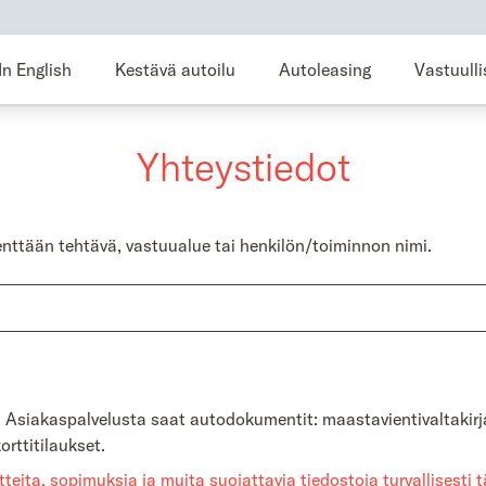
In English
Kestävä autoilu
Autoleasing
Vastuull
Yhteystiedot
enttään tehtävä, vastuualue tai henkilön/toiminnon nimi.
. Asiakaspalvelusta saat autodokumentit: maastavientivaltakirja
rttitilaukset.
tteita, sopimuksia ja muita suojattavia tiedostoja turvallisesti