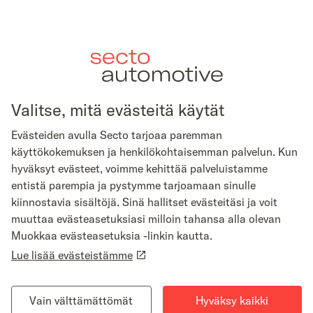
Secto Fleet Manager
Valitse, mitä evästeitä käytät
Evästeiden avulla Secto tarjoaa paremman
käyttökokemuksen ja henkilökohtaisemman palvelun. Kun
hyväksyt evästeet, voimme kehittää palveluistamme
entistä parempia ja pystymme tarjoamaan sinulle
Ota yhteyttä
Lähetä tästä turvapostia
kiinnostavia sisältöjä. Sinä hallitset evästeitäsi ja voit
muuttaa evästeasetuksiasi milloin tahansa alla olevan
Muokkaa evästeasetuksia -linkin kautta.
Yhteystiedot
Saapumisohjeet Helsingin
Lue lisää evästeistämme
toimistolle
Secto
Asiakaspalvelu
Ilmoituskanava
Vain välttämättömät
Hyväksy kaikki