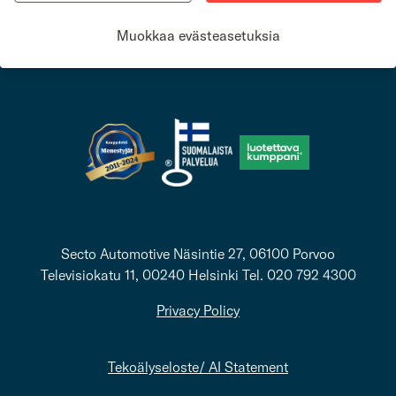
Secto Fleet Manager
Meille töihin
Muokkaa evästeasetuksia
Autoilijan opas
Laskutustiedot
Secto Automotive Näsintie 27, 06100 Porvoo
Televisiokatu 11, 00240 Helsinki Tel. 020 792 4300
Privacy Policy
Tekoälyseloste/ AI Statement