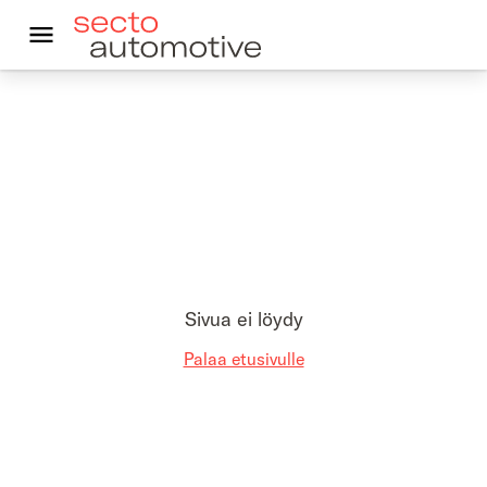
In English
Kestävä autoilu
Autoleasing
Vastuullisuus
Asiakkaalle
Sivua ei löydy
Palaa etusivulle
Ajankohtaista
Yhteystiedot