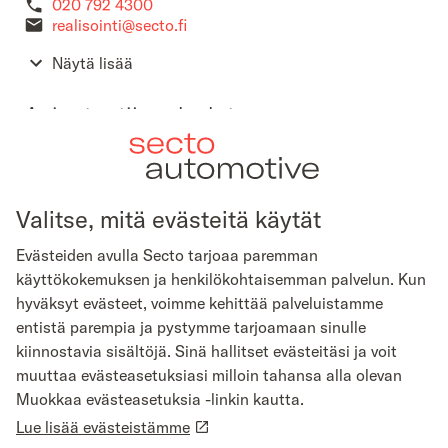
020 792 4300
realisointi@secto.fi
Näytä lisää
Asiantuntijapalvelut
Näytä lisää
Secto Automotive johtoryhmä
Valitse, mitä evästeitä käytät
Evästeiden avulla Secto tarjoaa paremman
Näytä lisää
käyttökokemuksen ja henkilökohtaisemman palvelun. Kun
Markkinointi, asiakaskokemus ja
hyväksyt evästeet, voimme kehittää palveluistamme
entistä parempia ja pystymme tarjoamaan sinulle
tapahtumat
kiinnostavia sisältöjä. Sinä hallitset evästeitäsi ja voit
muuttaa evästeasetuksiasi milloin tahansa alla olevan
Näytä lisää
Muokkaa evästeasetuksia -linkin kautta.
Lue lisää evästeistämme
Secton compliance ja vastuullisuus