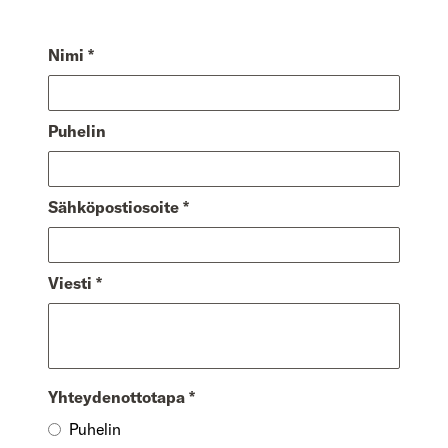
Nimi
*
Puhelin
Sähköpostiosoite
*
Viesti
*
Yhteydenottotapa
*
Puhelin