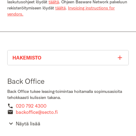
laskutusohjeet löydät
täältä
. Ohjeen Basware Network palveluun
rekisteröitymiseen löydät
täältä
.
Invoicing instructions for
vendors.
HAKEMISTO
Back Office
Back Office tukee leasing-toimintaa hoitamalla sopimusasioita
tehokkaasti kulissien takana.
020 792 4300
backoffice@secto.fi
Näytä lisää