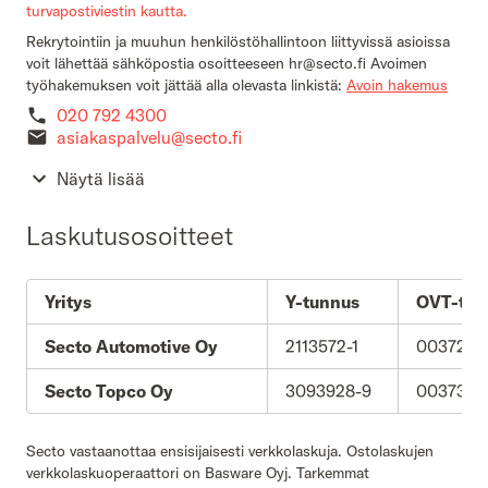
turvapostiviestin kautta.
Rekrytointiin ja muuhun henkilöstöhallintoon liittyvissä asioissa
voit lähettää sähköpostia osoitteeseen hr@secto.fi Avoimen
työhakemuksen voit jättää alla olevasta linkistä:
Avoin hakemus
020 792 4300
Secto Fleet Manager
asiakaspalvelu@secto.fi
Näytä lisää
Laskutusosoitteet
Yritys
Y-tunnus
OVT-tun
Secto Automotive Oy
2113572-1
00372113
Secto Topco Oy
3093928-9
0037309
Secto vastaanottaa ensisijaisesti verkkolaskuja. Ostolaskujen
verkkolaskuoperaattori on Basware Oyj. Tarkemmat