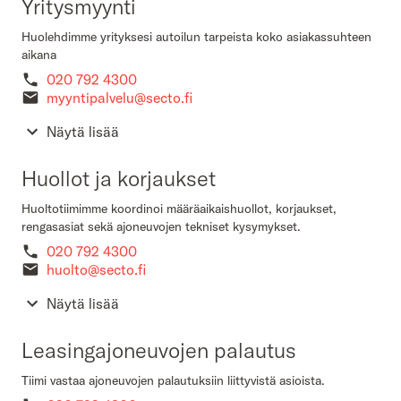
Yritysmyynti
Huolehdimme yrityksesi autoilun tarpeista koko asiakassuhteen
aikana
020 792 4300
myyntipalvelu@secto.fi
Näytä lisää
Huollot ja korjaukset
Huoltotiimimme koordinoi määräaikaishuollot, korjaukset,
rengasasiat sekä ajoneuvojen tekniset kysymykset.
020 792 4300
huolto@secto.fi
Näytä lisää
Leasingajoneuvojen palautus
Tiimi vastaa ajoneuvojen palautuksiin liittyvistä asioista.