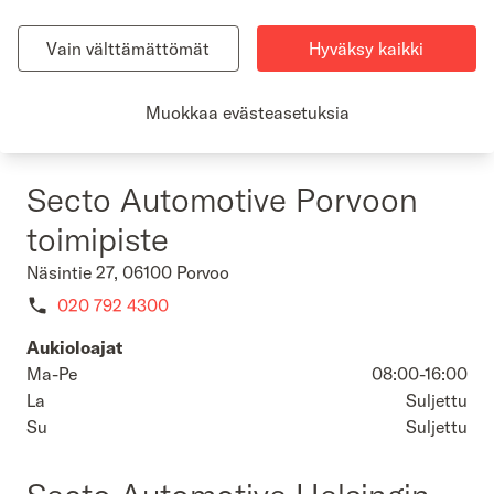
Secton compliance- ja vastuullisuusasioissa voit olla yhteydessä
Noora Floor, Chief Sustainability & Compliance Officer.
Vain välttämättömät
Hyväksy kaikki
Tietosuoja-asioissa laitathan viestiä osoitteeseen
tietosuoja@secto.fi
Muokkaa evästeasetuksia
Näytä lisää
Secto Automotive Porvoon
toimipiste
Näsintie 27, 06100 Porvoo
020 792 4300
Aukioloajat
Ma-Pe
08:00-16:00
La
Suljettu
Su
Suljettu