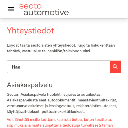
Yhteystiedot
In English
Kestävä autoilu
Löydät täältä sectolaisten yhteystiedot. Kirjoita hakukenttään
tehtävä, vastuualue tai henkilön/toiminnon nimi.
Autoleasing
Vastuullisuus
Asiakaspalvelu
Asiakkaalle
Secton Asiakaspalvelu huolehtii sujuvasta autoilustasi.
Ajankohtaista
Asiakaspalvelusta saat autodokumentit: maastavientivaltakirjat,
verotusarvolaskelmat ja leasingvastuut, rekisteröintimuutokset,
Yhteystiedot
käyttäjävaihdokset, polttoainekorttitilaukset.
Voit lähettää meille luottamuksellista tietoa, kuten tositteita,
sopimuksia ja muita suojattavia tiedostoja turvallisesti
tämän