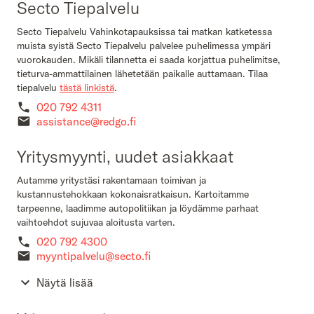
Secto Tiepalvelu
Secto Tiepalvelu Vahinkotapauksissa tai matkan katketessa
muista syistä Secto Tiepalvelu palvelee puhelimessa ympäri
vuorokauden. Mikäli tilannetta ei saada korjattua puhelimitse,
tieturva-ammattilainen lähetetään paikalle auttamaan. Tilaa
tiepalvelu
tästä linkistä
.
020 792 4311
assistance@redgo.fi
Yritysmyynti, uudet asiakkaat
Autamme yritystäsi rakentamaan toimivan ja
kustannustehokkaan kokonaisratkaisun. Kartoitamme
tarpeenne, laadimme autopolitiikan ja löydämme parhaat
vaihtoehdot sujuvaa aloitusta varten.
020 792 4300
myyntipalvelu@secto.fi
Näytä lisää