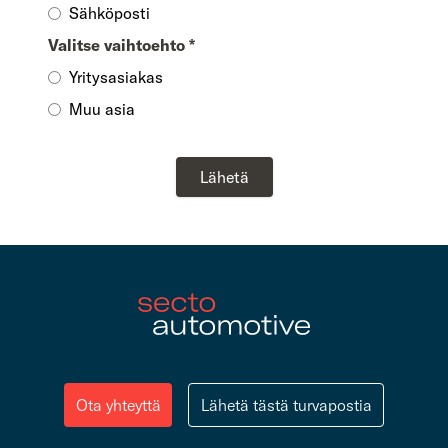
Sähköposti
Valitse vaihtoehto
*
Yritysasiakas
Muu asia
Lähetä
Ota yhteyttä
Lähetä tästä turvapostia