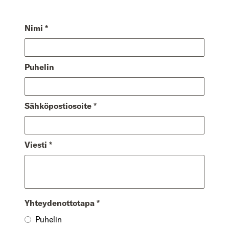
Nimi
*
Puhelin
Sähköpostiosoite
*
Viesti
*
Yhteydenottotapa
*
Puhelin