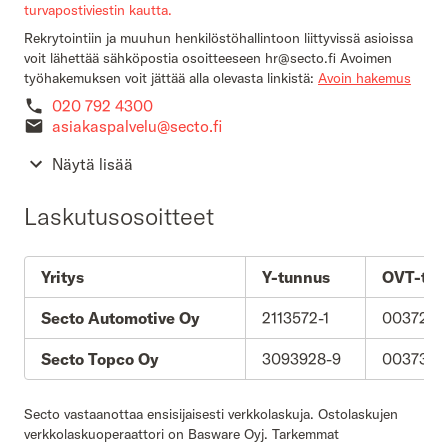
turvapostiviestin kautta.
Rekrytointiin ja muuhun henkilöstöhallintoon liittyvissä asioissa
voit lähettää sähköpostia osoitteeseen hr@secto.fi Avoimen
työhakemuksen voit jättää alla olevasta linkistä:
Avoin hakemus
020 792 4300
Secto Fleet Manager
asiakaspalvelu@secto.fi
Näytä lisää
Laskutusosoitteet
Yritys
Y-tunnus
OVT-tun
Secto Automotive Oy
2113572-1
00372113
Secto Topco Oy
3093928-9
0037309
Secto vastaanottaa ensisijaisesti verkkolaskuja. Ostolaskujen
verkkolaskuoperaattori on Basware Oyj. Tarkemmat