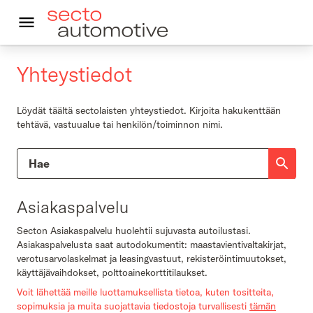
Yhteystiedot
In English
Kestävä autoilu
Löydät täältä sectolaisten yhteystiedot. Kirjoita hakukenttään
tehtävä, vastuualue tai henkilön/toiminnon nimi.
Autoleasing
Vastuullisuus
Asiakaspalvelu
Asiakkaalle
Secton Asiakaspalvelu huolehtii sujuvasta autoilustasi.
Ajankohtaista
Asiakaspalvelusta saat autodokumentit: maastavientivaltakirjat,
verotusarvolaskelmat ja leasingvastuut, rekisteröintimuutokset,
Yhteystiedot
käyttäjävaihdokset, polttoainekorttitilaukset.
Voit lähettää meille luottamuksellista tietoa, kuten tositteita,
sopimuksia ja muita suojattavia tiedostoja turvallisesti
tämän