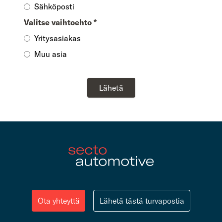
Sähköposti
Valitse vaihtoehto
*
Yritysasiakas
Muu asia
Lähetä
Ota yhteyttä
Lähetä tästä turvapostia