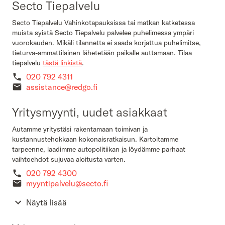
Secto Tiepalvelu
Secto Tiepalvelu Vahinkotapauksissa tai matkan katketessa
muista syistä Secto Tiepalvelu palvelee puhelimessa ympäri
vuorokauden. Mikäli tilannetta ei saada korjattua puhelimitse,
tieturva-ammattilainen lähetetään paikalle auttamaan. Tilaa
tiepalvelu
tästä linkistä
.
020 792 4311
assistance@redgo.fi
Yritysmyynti, uudet asiakkaat
Autamme yritystäsi rakentamaan toimivan ja
kustannustehokkaan kokonaisratkaisun. Kartoitamme
tarpeenne, laadimme autopolitiikan ja löydämme parhaat
vaihtoehdot sujuvaa aloitusta varten.
020 792 4300
myyntipalvelu@secto.fi
Näytä lisää