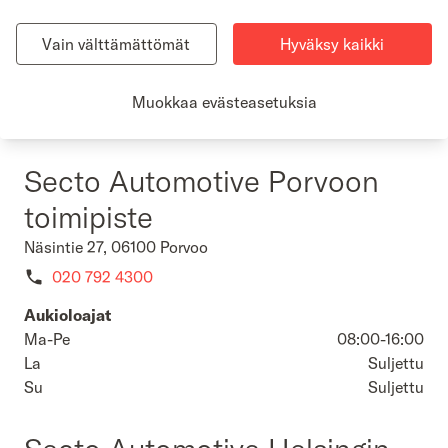
Secton compliance- ja vastuullisuusasioissa voit olla yhteydessä
Noora Floor, Chief Sustainability & Compliance Officer.
Vain välttämättömät
Hyväksy kaikki
Tietosuoja-asioissa laitathan viestiä osoitteeseen
tietosuoja@secto.fi
Muokkaa evästeasetuksia
Näytä lisää
Secto Automotive Porvoon
toimipiste
Näsintie 27, 06100 Porvoo
020 792 4300
Aukioloajat
Ma-Pe
08:00-16:00
La
Suljettu
Su
Suljettu