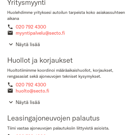
Yritysmyynti
Huolehdimme yrityksesi autoilun tarpeista koko asiakassuhteen
aikana
020 792 4300
myyntipalvelu@secto.fi
Näytä lisää
Huollot ja korjaukset
Huoltotiimimme koordinoi määräaikaishuollot, korjaukset,
rengasasiat sekä ajoneuvojen tekniset kysymykset.
020 792 4300
huolto@secto.fi
Näytä lisää
Leasingajoneuvojen palautus
Tiimi vastaa ajoneuvojen palautuksiin liittyvistä asioista.