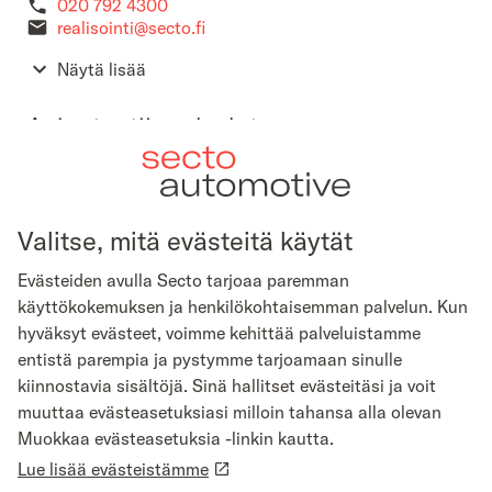
020 792 4300
realisointi@secto.fi
Näytä lisää
Asiantuntijapalvelut
Näytä lisää
Secto Automotive johtoryhmä
Valitse, mitä evästeitä käytät
Evästeiden avulla Secto tarjoaa paremman
Näytä lisää
käyttökokemuksen ja henkilökohtaisemman palvelun. Kun
Markkinointi, asiakaskokemus ja
hyväksyt evästeet, voimme kehittää palveluistamme
entistä parempia ja pystymme tarjoamaan sinulle
tapahtumat
kiinnostavia sisältöjä. Sinä hallitset evästeitäsi ja voit
muuttaa evästeasetuksiasi milloin tahansa alla olevan
Näytä lisää
Muokkaa evästeasetuksia -linkin kautta.
Lue lisää evästeistämme
Secton compliance ja vastuullisuus