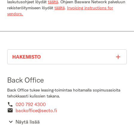
laskutusohjeet löydät
täältä
. Ohjeen Basware Network palveluun
rekisteröitymiseen löydät
täältä
.
Invoicing instructions for
vendors.
HAKEMISTO
Back Office
Back Office tukee leasing-toimintaa hoitamalla sopimusasioita
tehokkaasti kulissien takana.
020 792 4300
backoffice@secto.fi
Näytä lisää