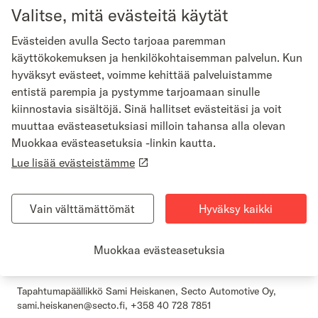
moottoriurheilun kehittämiseksi entistä kestävämmäksi. Secto
Valitse, mitä evästeitä käytät
Automotiven missiona on pelastaa autoilu tekemällä siitä
kestävää, eikä ole liioittelua sanoa, että haluamme tehdä saman
Evästeiden avulla Secto tarjoaa paremman
myös moottoriurheilulle. Kestävyystyö on välttämätöntä myös
käyttökokemuksen ja henkilökohtaisemman palvelun. Kun
siksi, että ralli voi laajentaa yleisöään ja tavoittaa perinteisen
hyväksyt evästeet, voimme kehittää palveluistamme
moottoriurheiluväen lisäksi uusia kohderyhmiä”, toimitusjohtaja
Markus Vuolle sanoo.
entistä parempia ja pystymme tarjoamaan sinulle
kiinnostavia sisältöjä. Sinä hallitset evästeitäsi ja voit
Secto Rally Finlandin yhteydessä on jo otettu käyttöön useita
muuttaa evästeasetuksiasi milloin tahansa alla olevan
vähäpäästöisiä ratkaisuja. Esimerkiksi vähäpäästöiset
Muokkaa evästeasetuksia -linkin kautta.
polttoaineet ovat olleet käytössä WRC-sarjassa vuodesta 2022
lähtien. Lisäksi tapahtuma on ollut mukana edistämässä tasa-
Lue lisää evästeistämme
arvoa autourheilussa osana Girls on Track -ohjelmaa.
Rallin yhteydessä järjestetään 31.7. jo neljäs Spark the Future -
Vain välttämättömät
Hyväksy kaikki
vastuullisuusfoorumi, joka kokoaa yhteen autoalan toimijoita
edistämään uusien kestävien ratkaisujen käyttöönottoa sekä
moottoriurheilussa että tieliikenteessä.
Muokkaa evästeasetuksia
Lisätietoja:
Tapahtumapäällikkö Sami Heiskanen, Secto Automotive Oy,
sami.heiskanen@secto.fi, +358 40 728 7851