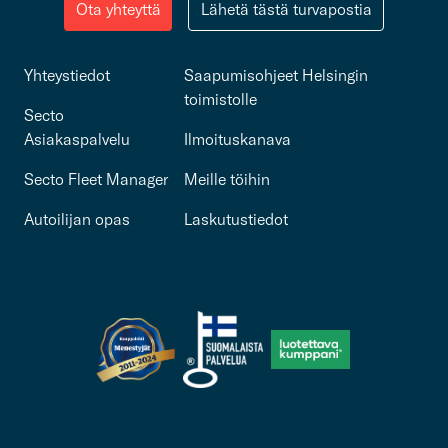
Ota yhteyttä
Lähetä tästä turvapostia
Yhteystiedot
Saapumisohjeet Helsingin
toimistolle
Secto
Asiakaspalvelu
Ilmoituskanava
Secto Fleet Manager
Meille töihin
Autoilijan opas
Laskutustiedot