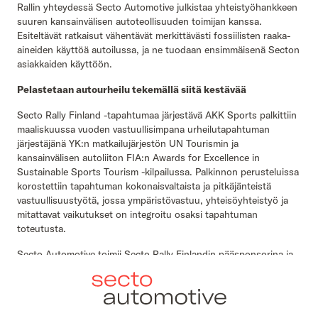
Rallin yhteydessä Secto Automotive julkistaa yhteistyöhankkeen
suuren kansainvälisen autoteollisuuden toimijan kanssa.
Esiteltävät ratkaisut vähentävät merkittävästi fossiilisten raaka-
aineiden käyttöä autoilussa, ja ne tuodaan ensimmäisenä Secton
asiakkaiden käyttöön.
Pelastetaan autourheilu tekemällä siitä kestävää
Secto Rally Finland -tapahtumaa järjestävä AKK Sports palkittiin
maaliskuussa vuoden vastuullisimpana urheilutapahtuman
järjestäjänä YK:n matkailujärjestön UN Tourismin ja
kansainvälisen autoliiton FIA:n Awards for Excellence in
Sustainable Sports Tourism -kilpailussa. Palkinnon perusteluissa
korostettiin tapahtuman kokonaisvaltaista ja pitkäjänteistä
vastuullisuustyötä, jossa ympäristövastuu, yhteisöyhteistyö ja
mitattavat vaikutukset on integroitu osaksi tapahtuman
toteutusta.
Secto Automotive toimii Secto Rally Finlandin pääsponsorina ja
tukee tapahtuman vastuullisuus- ja kehitystyötä osana laajempaa
tavoitettaan edistää kestävää autoilua ja moottoriurheilua.
”Kunnianosoitus kannustaa meitä jatkamaan työtä