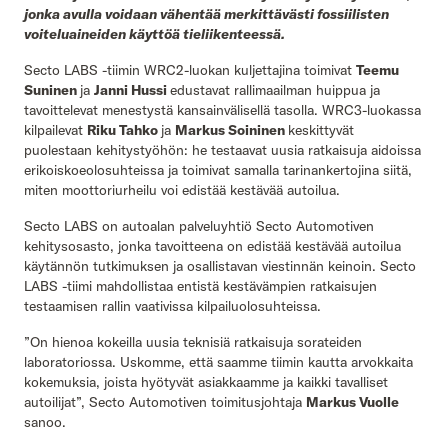
jonka avulla voidaan vähentää merkittävästi fossiilisten
voiteluaineiden käyttöä tieliikenteessä.
Secto LABS -tiimin WRC2-luokan kuljettajina toimivat
Teemu
Suninen
ja
Janni Hussi
edustavat rallimaailman huippua ja
tavoittelevat menestystä kansainvälisellä tasolla. WRC3-luokassa
Secto Fleet Manager
kilpailevat
Riku Tahko
ja
Markus Soininen
keskittyvät
puolestaan kehitystyöhön: he testaavat uusia ratkaisuja aidoissa
erikoiskoeolosuhteissa ja toimivat samalla tarinankertojina siitä,
miten moottoriurheilu voi edistää kestävää autoilua.
Secto LABS on autoalan palveluyhtiö Secto Automotiven
kehitysosasto, jonka tavoitteena on edistää kestävää autoilua
käytännön tutkimuksen ja osallistavan viestinnän keinoin. Secto
LABS -tiimi mahdollistaa entistä kestävämpien ratkaisujen
testaamisen rallin vaativissa kilpailuolosuhteissa.
”On hienoa kokeilla uusia teknisiä ratkaisuja sorateiden
laboratoriossa. Uskomme, että saamme tiimin kautta arvokkaita
kokemuksia, joista hyötyvät asiakkaamme ja kaikki tavalliset
autoilijat”, Secto Automotiven toimitusjohtaja
Markus Vuolle
sanoo.