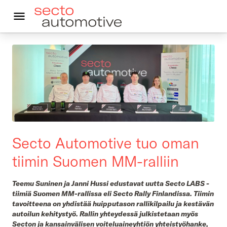
In English
Kestävä autoilu
Autoleasing
Vastuullisuus
Secto Automotive tuo oman
Asiakkaalle
tiimin Suomen MM-ralliin
Ajankohtaista
Teemu Suninen ja Janni Hussi edustavat uutta Secto LABS -
tiimiä Suomen MM-rallissa eli Secto Rally Finlandissa. Tiimin
Yhteystiedot
tavoitteena on yhdistää huipputason rallikilpailu ja kestävän
autoilun kehitystyö. Rallin yhteydessä julkistetaan myös
Secton ja kansainvälisen voiteluaineyhtiön yhteistyöhanke,