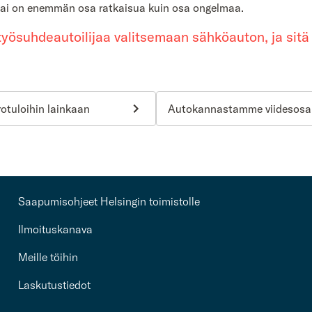
kai on enemmän osa ratkaisua kuin osa ongelmaa.
työsuhdeautoilijaa valitsemaan sähköauton, ja sitä
rotuloihin lainkaan
Autokannastamme viidesosa o
Saapumisohjeet Helsingin toimistolle
Ilmoituskanava
Meille töihin
Laskutustiedot