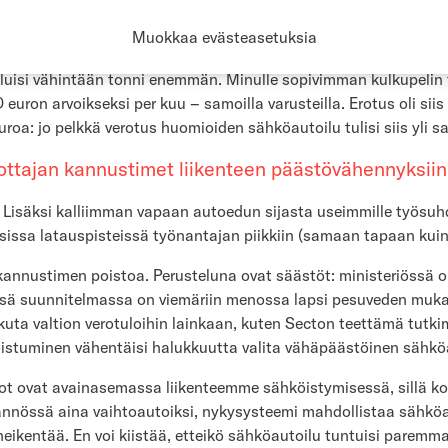
ste jää silloin ruksimatta, vaikka mieli kuinka tekisi.
Muokkaa evästeasetuksia
säästö käyttövoimakuluissa olisi huomattava: sähköautolla vo
kuluisi vähintään tonni enemmän. Minulle sopivimman kulkupeli
0 euron arvoikseksi per kuu – samoilla varusteilla. Erotus oli si
oa: jo pelkkä verotus huomioiden sähköautoilu tulisi siis yli
rottajan kannustimet liikenteen päästövähennyksiin
äksi kalliimman vapaan autoedun sijasta useimmille työsuhdeuto
kisissa latauspisteissä työnantajan piikkiin (samaan tapaan ku
nnustimen poistoa. Perusteluna ovat säästöt: ministeriössä on 
sä suunnitelmassa on viemäriin menossa lapsi pesuveden mukan
uta valtion verotuloihin lainkaan, kuten Secton teettämä tutkimu
istuminen vähentäisi halukkuutta valita vähäpäästöinen sähkö
t ovat avainasemassa liikenteemme sähköistymisessä, sillä ko
nössä aina vaihtoautoiksi, nykysysteemi mahdollistaa sähköau
heikentää. En voi kiistää, etteikö sähköautoilu tuntuisi paremmalt