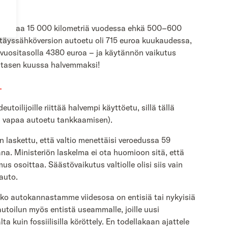
isin ajaa 15 000 kilometriä vuodessa ehkä 500–600
n täyssähköversion autoetu oli 715 euroa kuukaudessa,
is vuositasolla 4380 euroa – ja käytännön vaikutus
 satasen kuussa halvemmaksi!
.
ilijoille riittää halvempi käyttöetu, sillä tällä
in vapaa autoetu tankkaamisen).
laskettu, että valtio menettäisi veroedussa 59
a. Ministeriön laskelma ei ota huomioon sitä, että
s osoittaa. Säästövaikutus valtiolle olisi siis vain
auto.
ko autokannastamme viidesosa on entisiä tai nykyisiä
toilun myös entistä useammalle, joille uusi
a kuin fossiilisilla köröttely. En todellakaan ajattele