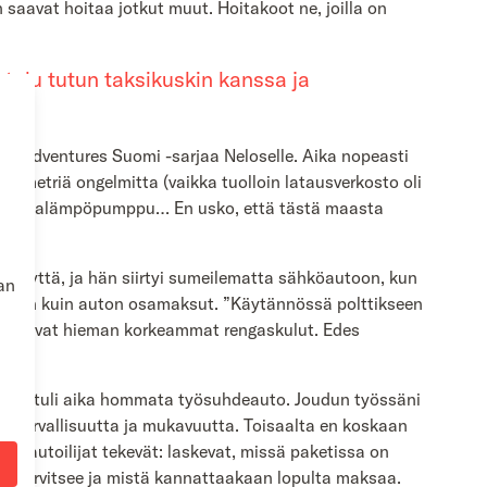
 saavat hoitaa jotkut muut. Hoitakoot ne, joilla on
telu tutun taksikuskin kanssa ja
 Madventures Suomi -sarjaa Neloselle. Aika nopeasti
lometriä ongelmitta (vaikka tuolloin latausverkosto oli
ys, ilmalämpöpumppu… En usko, että tästä maasta
ttäjyyttä, ja hän siirtyi sumeilematta sähköautoon, kun
an
verran kuin auton osamaksut. ”Käytännössä polttikseen
pensoivat hieman korkeammat rengaskulut. Edes
a, kun tuli aika hommata työsuhdeauto. Joudun työssäni
uton turvallisuutta ja mukavuutta. Toisaalta en koskaan
hdeautoilijat tekevät: laskevat, missä paketissa on
ti tarvitsee ja mistä kannattaakaan lopulta maksaa.