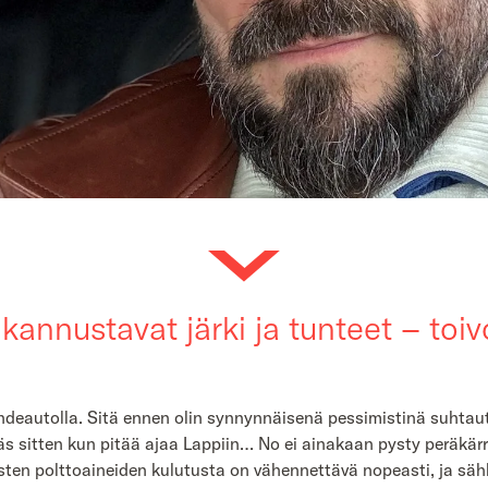
annustavat järki ja tunteet – toiv
ösuhdeautolla. Sitä ennen olin synnynnäisenä pessimistinä suhta
 sitten kun pitää ajaa Lappiin… No ei ainakaan pysty peräkärr…” 
ten polttoaineiden kulutusta on vähennettävä nopeasti, ja säh