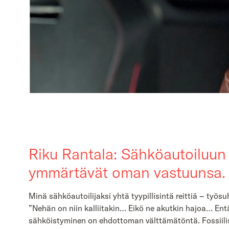
Riku Rantala: Sähköautoiluun k
ymmärtävät oman vastuunsa.
Minä sähköautoilijaksi yhtä tyypillisintä reittiä – ty
”Nehän on niin kalliitakin… Eikö ne akutkin hajoa… Entäs
sähköistyminen on ehdottoman välttämätöntä. Fossiilis