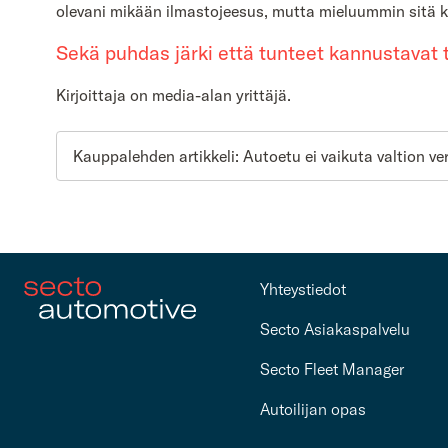
olevani mikään ilmastojeesus, mutta mieluummin sitä 
Sekä puhdas järki että tunteet kannustavat 
Kirjoittaja on media-alan yrittäjä.
Kauppalehden artikkeli: Autoetu ei vaikuta valtion ve
Yhteystiedot
Secto Asiakaspalvelu
Secto Fleet Manager
Autoilijan opas