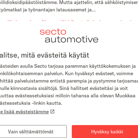
hiilidioksidipäästöistämme. Mutta ajattelin, että sähköistymisen
 ja työmatkat ja työnantajan latausasemat ja…
smallini: ensimmäinen sähköautoilukokemus, keskus
lyömät laskelmat.
ukseni oli nimenomaisesti matka Lappiin. Kuvasimme tuolloin
n ajomatkat eivät ole ongelma – suhailimme sähköautolla 3000 ki
alitse, mitä evästeitä käytät
emuksesta puhumattakaan. Kiihtyvyys, äänettömyys, käryttömy
ästeiden avulla Secto tarjoaa paremman käyttökokemuksen ja
toriin kokemuksen miellyttävyyden parantamiseksi.
nkilökohtaisemman palvelun. Kun hyväksyt evästeet, voimme
 enemmän. Haastava kuljetusala nimittäin vaatii tarkan euron yri
hittää palveluistamme entistä parempia ja pystymme tarjoama
polttoainesäästöt olivat kuukausittain suurin piirtein saman 
nulle kiinnostavia sisältöjä. Sinä hallitset evästeitäsi ja voit
a”, laski kaverini. Sähköauton halvemmat huoltokulut taas kom
uttaa evästeasetuksiasi milloin tahansa alla olevan Muokkaa
an pääkaupunkiseudulla.
ästeasetuksia -linkin kautta.
e lisää evästeistämme
xcel-laskelmasta. Sen iski pöydälle Secton leasing-neuvottelij
 ja tietysti kolmen pojan futisfaijana – tulee jo miettineeksi a
 tee mieli investoida määräänsä enempää. Näinhän useimmat työsu
Vain välttämättömät
Hyväksy kaikki
 huomioida autoedun verotusarvo ja sitten miettiä, mitä oikeas