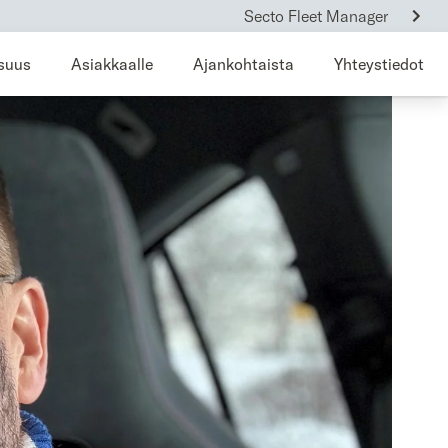
Secto Fleet Manager
isuus
Asiakkaalle
Ajankohtaista
Yhteystiedot