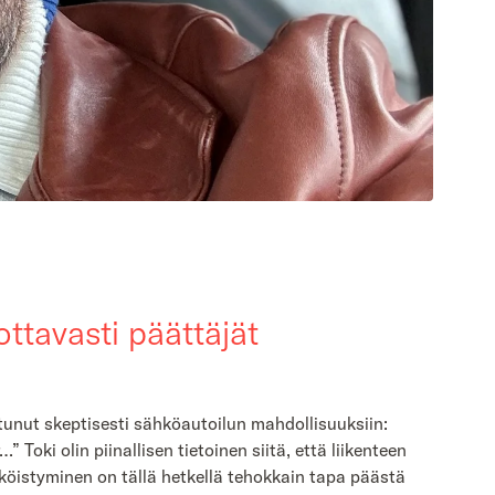
ottavasti päättäjät
utunut skeptisesti sähköautoilun mahdollisuuksiin:
Toki olin piinallisen tietoinen siitä, että liikenteen
köistyminen on tällä hetkellä tehokkain tapa päästä