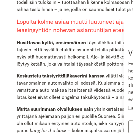
todellisiin tuloksiin – tuottaahan liikenne kolmasosan 
rahaa tesloihinsa – ja ne, joilla on säännölliset tulot
Lopulta kolme asiaa muutti luutuneet ajatu
leasingyhtiön nohevan asiantuntijan eteeni 
Huvittavaa kyllä, ensimmäinen
täyssähköautoilukokem
tajusin, että hyvällä etukäteissuunnittelulla pitkätkää
V
nykyistä huomattavasti heikompi). Ajo- ja käyttökok
Ev
löytyy ketään, joka vaihtaisi täyssähköstä polttomoot
he
Keskustelu taksiyrittäjäkaverini kanssa
yllätti vielä
ke
tavanomainen autonvaihto oli edessä. Kuulemma pelkät 
si
verrattuna auto maksaa itse itsensä viidessä vuodess
mu
lataukset eivät olleet ongelma taksikäytössä – ainaka
ev
Lu
Mutta suurimman oivalluksen sain
yksinkertaisesta e
yrittäjänä ajelemaan paljon eri puolille Suomea. Siinä –
ole ollut mikään erityinen autointoilija, eikä kärryyn
paras
bang for the buck
– kokonaispalkassa on järkevää