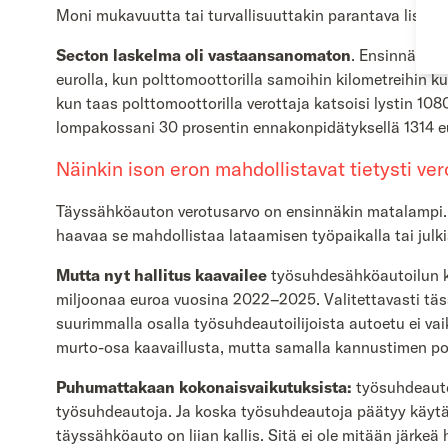
Moni mukavuutta tai turvallisuuttakin parantava lisävaru
Secton laskelma oli vastaansanomaton
. Ensinnäkin 
eurolla, kun polttomoottorilla samoihin kilometreihin 
kun taas polttomoottorilla verottaja katsoisi lystin 108
lompakossani 30 prosentin ennakonpidätyksellä 1314 eur
Näinkin ison eron mahdollistavat tietysti ve
Täyssähköauton verotusarvo on ensinnäkin matalampi. Lis
haavaa se mahdollistaa lataamisen työpaikalla tai jul
Mutta nyt hallitus kaavailee
työsuhdesähköautoilun ka
miljoonaa euroa vuosina 2022–2025. Valitettavasti täs
suurimmalla osalla työsuhdeautoilijoista autoetu ei vaik
murto-osa kaavaillusta, mutta samalla kannustimen po
Puhumattakaan kokonaisvaikutuksista:
työsuhdeauto
työsuhdeautoja. Ja koska työsuhdeautoja päätyy käytän
täyssähköauto on liian kallis. Sitä ei ole mitään järkeä 