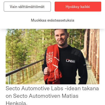
Secto Automotive Labsin toiminta on ollut näkyvästi esillä myös
suomalaisissa sanomalehdissä ja talousalan julkaisuissa.
Vain välttämättömät
Hyväksy kaikki
Muokkaa evästeasetuksia
Secto Automotive Labs -idean takana
on Secto Automotiven Matias
Henkola.