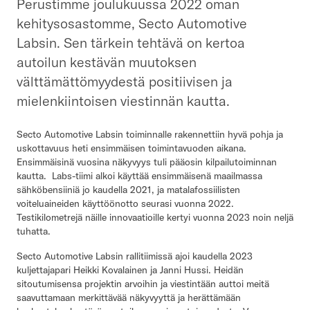
Perustimme joulukuussa 2022 oman
kehitysosastomme, Secto Automotive
Labsin. Sen tärkein tehtävä on kertoa
autoilun kestävän muutoksen
Secto Fleet Manager
välttämättömyydestä positiivisen ja
mielenkiintoisen viestinnän kautta.
Secto Automotive Labsin toiminnalle rakennettiin hyvä pohja ja
uskottavuus heti ensimmäisen toimintavuoden aikana.
Ensimmäisinä vuosina näkyvyys tuli pääosin kilpailutoiminnan
kautta. Labs-tiimi alkoi käyttää ensimmäisenä maailmassa
sähköbensiiniä jo kaudella 2021, ja matalafossiilisten
voiteluaineiden käyttöönotto seurasi vuonna 2022.
Testikilometrejä näille innovaatioille kertyi vuonna 2023 noin neljä
tuhatta.
Secto Automotive Labsin rallitiimissä ajoi kaudella 2023
kuljettajapari Heikki Kovalainen ja Janni Hussi. Heidän
sitoutumisensa projektin arvoihin ja viestintään auttoi meitä
saavuttamaan merkittävää näkyvyyttä ja herättämään