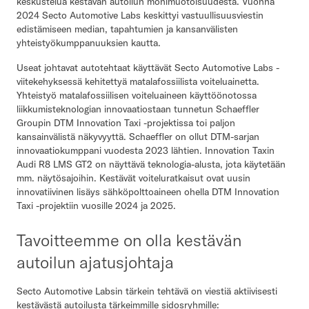
keskustelua kestävän autoilun monimuotoisuudesta. Vuonna
2024 Secto Automotive Labs keskittyi vastuullisuusviestin
edistämiseen median, tapahtumien ja kansanvälisten
yhteistyökumppanuuksien kautta.
Useat johtavat autotehtaat käyttävät Secto Automotive Labs -
viitekehyksessä kehitettyä matalafossiilista voiteluainetta.
Yhteistyö matalafossiilisen voiteluaineen käyttöönotossa
liikkumisteknologian innovaatiostaan tunnetun Schaeffler
Groupin DTM Innovation Taxi -projektissa toi paljon
kansainvälistä näkyvyyttä. Schaeffler on ollut DTM-sarjan
innovaatiokumppani vuodesta 2023 lähtien. Innovation Taxin
Audi R8 LMS GT2 on näyttävä teknologia-alusta, jota käytetään
mm. näytösajoihin. Kestävät voiteluratkaisut ovat uusin
innovatiivinen lisäys sähköpolttoaineen ohella DTM Innovation
Taxi -projektiin vuosille 2024 ja 2025.
Tavoitteemme on olla kestävän
autoilun ajatusjohtaja
Secto Automotive Labsin tärkein tehtävä on viestiä aktiivisesti
kestävästä autoilusta tärkeimmille sidosryhmille: