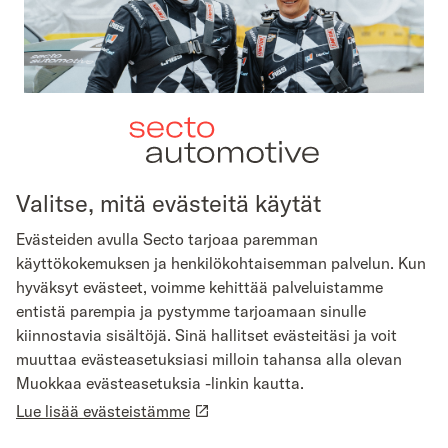
Valitse, mitä evästeitä käytät
Evästeiden avulla Secto tarjoaa paremman
käyttökokemuksen ja henkilökohtaisemman palvelun. Kun
hyväksyt evästeet, voimme kehittää palveluistamme
Secto on Suomen MM-rallin pääyhteistyökumppani. Yhteistyön
entistä parempia ja pystymme tarjoamaan sinulle
kautta olemme saaneet Secto Automotive Labsin työlle laajaa
kiinnostavia sisältöjä. Sinä hallitset evästeitäsi ja voit
julkisuutta maailman suurimmissa autourheilumedioissa, joista
laajalevikkisin on yhdysvaltalainen DirtFish. Sen video- ja
muuttaa evästeasetuksiasi milloin tahansa alla olevan
artikkelijulkaisuilla on yli miljoona seuraajaa sosiaalisessa
Muokkaa evästeasetuksia -linkin kautta.
mediassa. Secton nimi mainittiin lähes 70 videossa tai
Lue lisää evästeistämme
artikkelissa vuonna 2024, ja itse Secto Automotive Labsin ja
Secton toiminnasta tehtiin sivustolle viime vuonna viisi julkaisua.