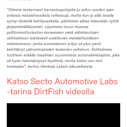
"Olimme testanneet harrastuspohjalta jo reilun vuoden ajan
erilaisia matalafossiilisia ratkaisuja, mutta kun jo sillä tavalla
syntyi tärkeitä kehitysaskelia, päätimme alkaa tekemään työtä
järjestelmällisemmin. Löysimme muun muassa
polttomoottoriauton koneeseen sekä sähköautojen
vaihteistoon loistavasti soveltuvan matalafossiilisen
voiteluaineen, jonka suomalainen yritys oli alun perin
kehittänyt ydinvoimaloiden laakerien voiteluun. Esittelimme
tuotteen eräälle maailman suurimmista autonvalmistajista, joka
oli hyvin hämmästynyt löydöstä, mutta totesi sen heti
toimivaksi”, kertoo Henkola Labsin alkuvaiheista.
Katso
Secto Automotive Labs
-tarina DirtFish videolla