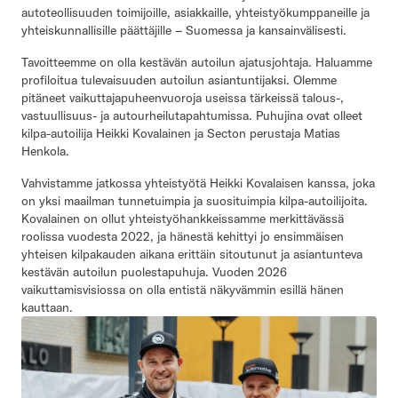
autoteollisuuden toimijoille, asiakkaille, yhteistyökumppaneille ja
yhteiskunnallisille päättäjille – Suomessa ja kansainvälisesti.
Tavoitteemme on olla kestävän autoilun ajatusjohtaja. Haluamme
profiloitua tulevaisuuden autoilun asiantuntijaksi. Olemme
pitäneet vaikuttajapuheenvuoroja useissa tärkeissä talous-,
vastuullisuus- ja autourheilutapahtumissa. Puhujina ovat olleet
kilpa-autoilija Heikki Kovalainen ja Secton perustaja Matias
Henkola.
Vahvistamme jatkossa yhteistyötä Heikki Kovalaisen kanssa, joka
on yksi maailman tunnetuimpia ja suosituimpia kilpa-autoilijoita.
Kovalainen on ollut yhteistyöhankkeissamme merkittävässä
roolissa vuodesta 2022, ja hänestä kehittyi jo ensimmäisen
yhteisen kilpakauden aikana erittäin sitoutunut ja asiantunteva
kestävän autoilun puolestapuhuja. Vuoden 2026
vaikuttamisvisiossa on olla entistä näkyvämmin esillä hänen
kauttaan.